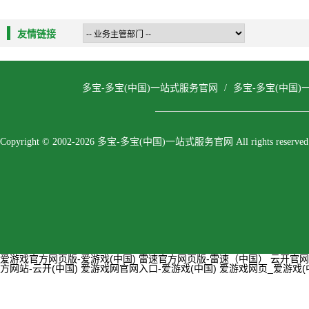
友情链接
多宝-多宝(中国)一站式服务官网
/
多宝-多宝(中国
Copyright © 2002-2026 多宝-多宝(中国)一站式服务官网 All rights reserved
爱游戏官方网页版-爱游戏(中国)
雷速官方网页版-雷速（中国）
云开官网
方网站-云开(中国)
爱游戏网官网入口-爱游戏(中国)
爱游戏网页_爱游戏(