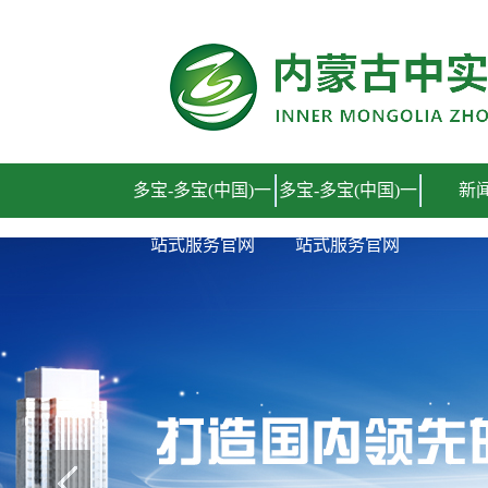
多宝
多宝-多宝(中国)一
多宝-多宝(中国)一
新
站式服务官网
站式服务官网